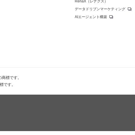
RenaX（レナクス）
データドリブンマーケティング
AIエージェント構築
の商標です。
商標です。