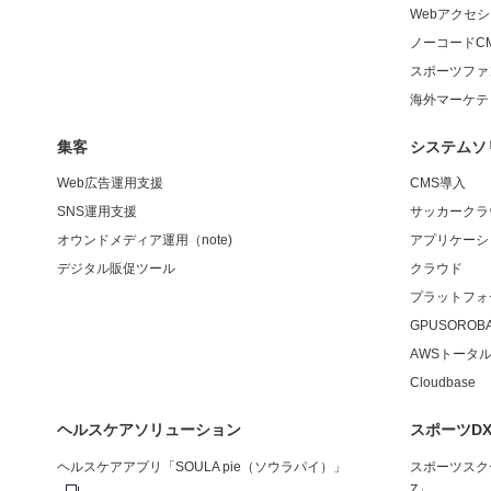
Webアクセ
ノーコードC
スポーツファ
海外マーケテ
集客
システムソ
Web広告運用支援
CMS導入
SNS運用支援
サッカークラ
オウンドメディア運用（note)
アプリケーシ
デジタル販促ツール
クラウド
プラットフォーム
GPUSOROB
AWSトータ
Cloudbase
ヘルスケアソリューション
スポーツD
ヘルスケアアプリ「SOULA pie（ソウラパイ）」
スポーツスク
Z」