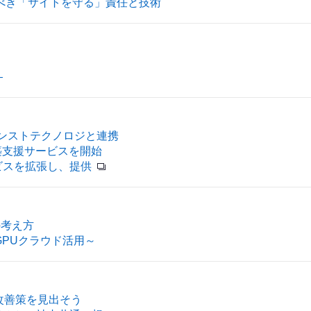
くべき「サイトを守る」責任と技術
―
ンストテクノロジと連携
築支援サービスを開始
ビスを拡張し、提供
の考え方
GPUクラウド活用～
改善策を見出そう