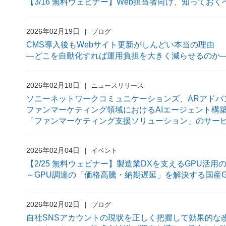
【3/16 無料ウェビナー】Web担当者向け、知ってお
2026年02月19日
ブログ
CMS導入後もWebサイト更新がしんどい本当の理由
―どこを自動化すれば運用負担を大きく減らせるのか
2026年02月18日
ニュースリリース
ソニーネットワークコミュニケーションズ、ARアドバ
ファンマーケティング領域におけるAIエージェント構
「ファンマーケティング支援ソリューション」のサー
2026年02月04日
イベント
【2/25 無料ウェビナー】製造業DXを支えるGPU活用
～GPU調達の「価格高騰・納期遅延」を解決する国産
2026年02月02日
ブログ
自社SNSアカウントの現状を正しく把握して効果的な