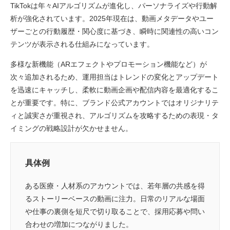
TikTokは年々AIアルゴリズムが進化し、パーソナライズや行動解
析が強化されています。2025年現在は、動画メタデータやユー
ザーごとの行動履歴・関心度に基づき、瞬時に関連性の高いコン
テンツが表示される仕組みになっています。
多様な新機能（ARエフェクトやプロモーション機能など）が
次々追加されるため、運用担当はトレンドの変化とアップデート
を迅速にキャッチし、柔軟に動画企画や配信内容を最適化するこ
とが重要です。特に、ブランド公式アカウントではオリジナリテ
ィと誠実さが重視され、アルゴリズムを攻略するための表現・タ
イミングの戦略設計が欠かせません。
具体例
ある医療・人材系のアカウントでは、若年層の共感を得
るストーリーベースの動画に注力。日常のリアルな場面
や仕事の裏側を短尺で切り取ることで、採用応募や問い
合わせの増加につながりました。