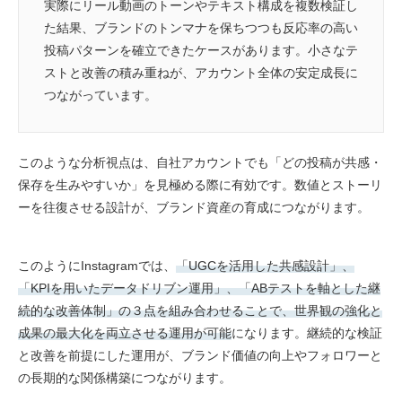
実際にリール動画のトーンやテキスト構成を複数検証し
た結果、ブランドのトンマナを保ちつつも反応率の高い
投稿パターンを確立できたケースがあります。小さなテ
ストと改善の積み重ねが、アカウント全体の安定成長に
つながっています。
このような分析視点は、自社アカウントでも「どの投稿が共感・
保存を生みやすいか」を見極める際に有効です。数値とストーリ
ーを往復させる設計が、ブランド資産の育成につながります。
このようにInstagramでは、
「UGCを活用した共感設計」、
「KPIを用いたデータドリブン運用」、「ABテストを軸とした継
続的な改善体制」の３点を組み合わせることで、世界観の強化と
成果の最大化を両立させる運用が可能
になります。継続的な検証
と改善を前提にした運用が、ブランド価値の向上やフォロワーと
の長期的な関係構築につながります。